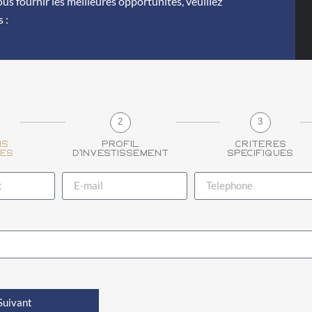
us fournir les meilleures opportunités, veuillez
 :
2
3
ns
Profil
Critères
es
d'investissement
spécifiques
Suivant
a discrétion.