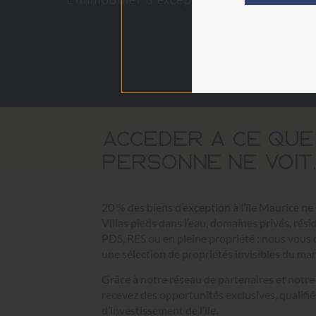
Accéder À Ce Que
Personne Ne Voit.
20 % des biens d’exception à l’île Maurice ne
Villas pieds dans l’eau, domaines privés, ré
PDS, RES ou en pleine propriété : nous vous 
une sélection de propriétés
invisibles du ma
Grâce à notre réseau de partenaires et notr
recevez des opportunités exclusives, qualifié
d’investissement de l’île.