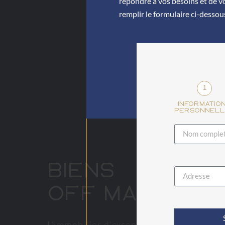
répondre à vos besoins et de vo
remplir le formulaire ci-dessous
1
Informatio
personnell
Biens
Off Market
L'immobilier d'exception commence par l