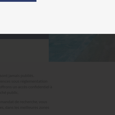
 sont jamais publiés.
sidences sous réglementation
offrons un accès confidentiel à
rché public
.
e mandat de recherche, vous
es, dans les meilleures zones