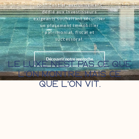
confidentiel, exclusivement
dédié aux investisseurs
exigeants souhaitant sécuriser
un placement immobilier
patrimonial, fiscal et
successoral.
Découvrir notre approche
Le luxe n'est pas ce que
l'on montre, mais ce
que l'on vit.